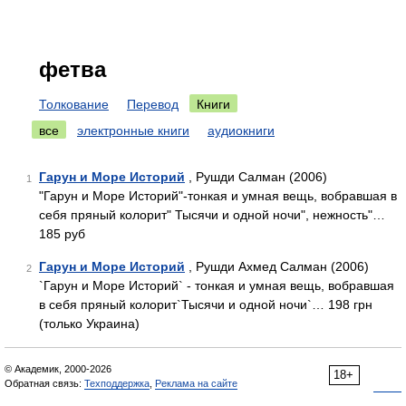
фетва
Толкование
Перевод
Книги
все
электронные книги
аудиокниги
Гарун и Море Историй
, Рушди Салман (2006)
1
"Гарун и Море Историй"-тонкая и умная вещь, вобравшая в
себя пряный колорит" Тысячи и одной ночи", нежность"…
185 руб
Гарун и Море Историй
, Рушди Ахмед Салман (2006)
2
`Гарун и Море Историй` - тонкая и умная вещь, вобравшая
в себя пряный колорит`Тысячи и одной ночи`… 198 грн
(только Украина)
© Академик, 2000-2026
18+
Обратная связь:
Техподдержка
,
Реклама на сайте